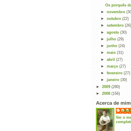
Os porquês da
►
novembro
(3
►
outubro
(22)
►
setembro
(26
►
agosto
(30)
►
julho
(29)
►
junho
(24)
►
maio
(31)
►
abril
(27)
►
março
(27)
►
fevereiro
(27)
►
janeiro
(30)
►
2009
(280)
►
2008
(156)
Acerca de mim
capi
Ver o me
complet