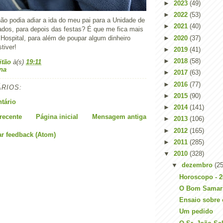
►
2023
(49)
►
2022
(53)
não podia adiar a ida do meu pai para a Unidade de
►
2021
(40)
dos, para depois das festas? É que me fica mais
►
2020
(37)
o Hospital, para além de poupar algum dinheiro
tiver!
►
2019
(41)
►
2018
(58)
itão
à(s)
19:11
na
►
2017
(63)
►
2016
(77)
RIOS:
►
2015
(90)
tário
►
2014
(141)
recente
Página inicial
Mensagem antiga
►
2013
(106)
►
2012
(165)
ar feedback (Atom)
►
2011
(285)
▼
2010
(328)
▼
dezembro
(25
Horoscopo - 2
O Bom Samar
Ensaio sobre
Um pedido