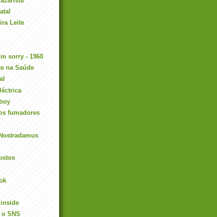
azarista
atal
ira Leite
'm sorry - 1960
te na Saúde
al
léctrica
boy
aos fumadores
 Nostradamus
ostos
ok
 inside
e o SNS