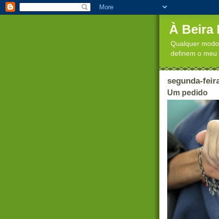
À Beira
Qualquer modo 
definem o meu 
segunda-feir
Um pedido