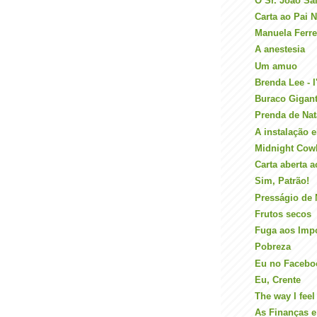
O Sr. João Sal
Carta ao Pai N
Manuela Ferre
A anestesia
Um amuo
Brenda Lee - I
Buraco Gigan
Prenda de Nat
A instalação e
Midnight Cow
Carta aberta 
Sim, Patrão!
Presságio de
Frutos secos
Fuga aos Imp
Pobreza
Eu no Facebo
Eu, Crente
The way I feel
As Finanças 