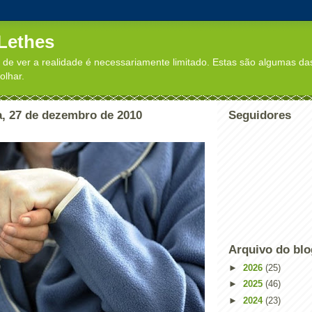
 Lethes
de ver a realidade é necessariamente limitado. Estas são algumas das
olhar.
a, 27 de dezembro de 2010
Seguidores
Arquivo do bl
►
2026
(25)
►
2025
(46)
►
2024
(23)