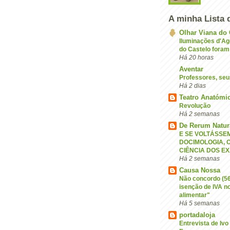
A minha Lista 
Olhar Viana do 
Iluminações d'Ag
do Castelo foram
Há 20 horas
Aventar
Professores, seu
Há 2 dias
Teatro Anatómi
Revolução
Há 2 semanas
De Rerum Natur
E SE VOLTÁSSE
DOCIMOLOGIA, O
CIÊNCIA DOS E
Há 2 semanas
Causa Nossa
Não concordo (56
isenção de IVA n
alimentar"
Há 5 semanas
portadaloja
Entrevista de Iv