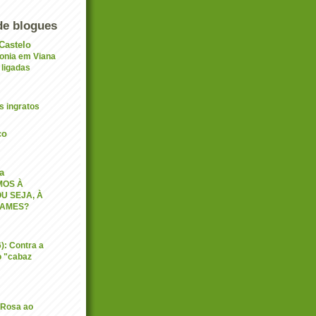
de blogues
Castelo
onia em Viana
 ligadas
s ingratos
co
a
MOS À
U SEJA, À
XAMES?
): Contra a
o "cabaz
o Rosa ao