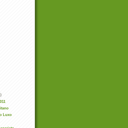
)
011
itano
 o Luxo