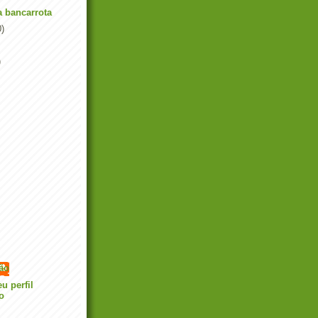
 bancarrota
0)
)
tão
u perfil
o