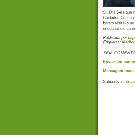
Sr. Dr.! Será que 
Cuidados Continua
barato visitá-lo n
enquanto ele cá es
Publicada por
cap
Etiquetas:
Medici
SEM COMENTÁ
Enviar um comen
Mensagem mais 
Subscrever:
Envi