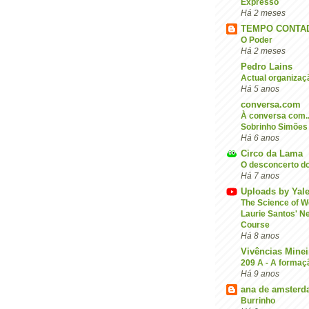
Expresso
Há 2 meses
TEMPO CONTA
O Poder
Há 2 meses
Pedro Lains
Actual organizaç
Há 5 anos
conversa.com
À conversa com..
Sobrinho Simões
Há 6 anos
Circo da Lama
O desconcerto d
Há 7 anos
Uploads by Yal
The Science of We
Laurie Santos' N
Course
Há 8 anos
Vivências Minei
209 A - A formaçã
Há 9 anos
ana de amster
Burrinho